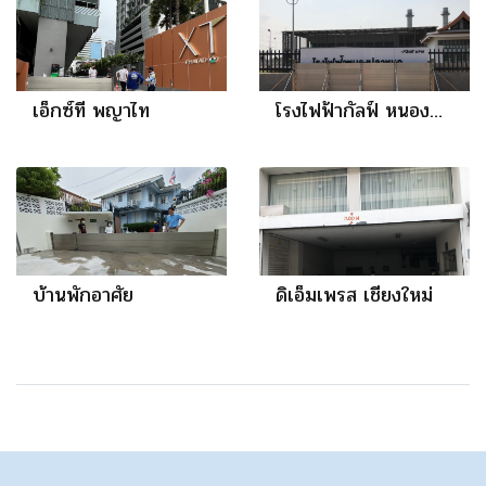
เอ็กซ์ที พญาไท
โรงไฟฟ้ากัลฟ์ หนองปลาหมอ สระบุรี
บ้านพักอาศัย
ดิเอ็มเพรส เชียงใหม่