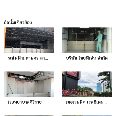
อัลบั้มเกี่ยวข้อง
รถไฟฟ้ามหานคร สายสีส้ม
บริษัท ไทยพีเจ้น จำกัด
โรงพยาบาลศิริราช
เมอเวนพิค เรสซิเดนซ์ เอกมัย