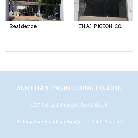
Residence
THAI PIGEON COMPANY LIMITED
SUN CHAN ENGINEERING CO.,LTD.
1/37 Soi Ladphrao101 Soi42 Yake6
Khlongchan Bangkapi Bangkok 10240 Thailand